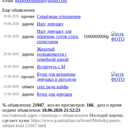
Email:
gkl00000ppppp@gmail.com
Еще объявления:
прочее
Серьёзные отношения
19.06.2026
даром
Ищу девушку
19.06.2026
Ищу девушку для
даром
общения, готов стать
1000000000р
19.06.2026
спонсором
Женатый
даром
познакомится с
20.06.2026
семейной парой
даром
Встречусь с М
18.06.2026
Куни для женщины
прочее
17.06.2026
девушки и автоледи
обмен
секс ради кайфа
16.06.2026
даром
Куни для девушек
15.06.2026
№ объявления:
21947
, кол-во просмотров
:
166
, дата и время
подачи объявления:
18.06.2026 21:52:23
постоянный адрес страницы с объявлением
Молодой парень
сделает куни
: https://www.g-astrakhan.ru/board/Molodoj-paren-
sdelaet-kuni-21947.html