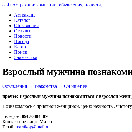
сайт Астрахани: компании, объявления, новости, ...
Астрахань
Каталог
Объявления
Отзывы
Новости
Погода
Карта
Поиск
Знакомства
Взрослый мужчина познакоми
Объявления
»
Знакомства
»
Он ищет ее
прочее: Взрослый мужчина познакомиться с взрослой жен
Познакомлюсь с приятной женщиной, ценю нежность , чистоту
Телефон:
89170884189
Контактное лицо: Миша
Email:
martikop@mail.ru