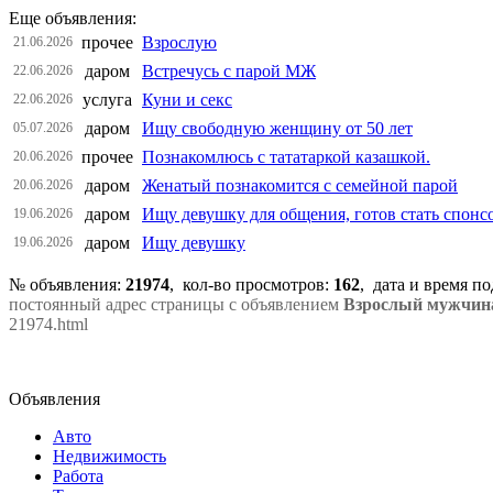
Еще объявления:
прочее
Взрослую
21.06.2026
даром
Встречусь с парой МЖ
22.06.2026
услуга
Куни и секс
22.06.2026
даром
Ищу свободную женщину от 50 лет
05.07.2026
прочее
Познакомлюсь с тататаркой казашкой.
20.06.2026
даром
Женатый познакомится с семейной парой
20.06.2026
даром
Ищу девушку для общения, готов стать спонс
19.06.2026
даром
Ищу девушку
19.06.2026
№ объявления:
21974
, кол-во просмотров
:
162
, дата и время п
постоянный адрес страницы с объявлением
Взрослый мужчина
21974.html
Объявления
Авто
Недвижимость
Работа