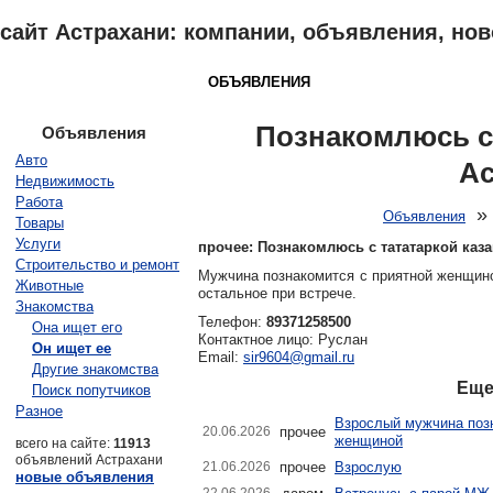
сайт Астрахани: компании, объявления, ново
АСТРАХАНЬ
КАТАЛОГ
ОБЪЯВЛЕНИЯ
ОТЗЫВЫ
НОВОСТ
Познакомлюсь с 
Объявления
Авто
Ас
Недвижимость
Работа
Объявления
Товары
Услуги
прочее: Познакомлюсь с тататаркой каз
Строительство и ремонт
Мужчина познакомится с приятной женщиной.
Животные
остальное при встрече.
Знакомства
Телефон:
89371258500
Она ищет его
Контактное лицо: Руслан
Он ищет ее
Email:
sir9604@gmail.ru
Другие знакомства
Еще
Поиск попутчиков
Разное
Взрослый мужчина поз
20.06.2026
прочее
женщиной
всего на сайте:
11913
объявлений Астрахани
21.06.2026
прочее
Взрослую
новые объявления