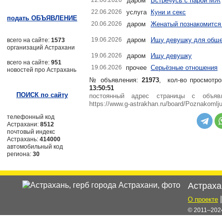
22.06.2026
даром
Встречусь с парой МЖ
22.06.2026
услуга
Куни и секс
подать ОБЪЯВЛЕНИЕ
20.06.2026
даром
Женатый познакомится
19.06.2026
даром
Ищу девушку для общен
всего на сайте:
1573
организаций Астрахани
19.06.2026
даром
Ищу девушку
всего на сайте:
951
19.06.2026
прочее
Серьёзные отношения
новостей про Астрахань
№ объявления:
21973
, кол-во просмотро
13:50:51
ПОИСК по сайту
постоянный адрес страницы с объя
https://www.g-astrakhan.ru/board/Poznakomlju
телефонный код
Астрахани:
8512
почтовый индекс
Астрахань:
414000
автомобильный код
региона:
30
Астраха
О проекте
© 2011–2024