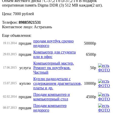
Объем жесткого диска : С-37,2 Гб D-37,2 Гб В подарок
оперативная память Digma DDR (3) 512 MB каждая(2 шт).
Цена: 7000 рублей
Телефон:
89885921531
Контактное лицо: Астрахань
Еще объявления:
продам ноутбук срочно
продам
50000р
19.11.2014
недорого
Компьютер для студента
продам
6500р
29.03.2015
или в офис
Компьютерный мастер.
услуга
Ремонт пк ноутбуков.
50р
17.06.2015
Частный
Куплю радиодетали с
куплю
содержанием драгметаллов,
10000р
15.07.2015
платы и др.
Продам компьютер и
продам
4500р
02.02.2014
компьютерный стол
Продам компьютер
продам
08.07.2013
недорого