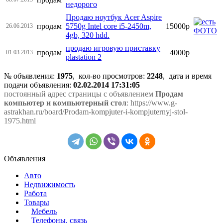
недорого
Продаю ноутбук Acer Aspire
продам
5750g Intel core i5-2450m,
15000р
26.06.2013
4gb, 320 hdd.
продаю игровую приставку
продам
4000р
01.03.2013
plastation 2
№ объявления:
1975
, кол-во просмотров
:
2248
, дата и время
подачи объявления:
02.02.2014 17:31:05
постоянный адрес страницы с объявлением
Продам
компьютер и компьютерный стол
: https://www.g-
astrakhan.ru/board/Prodam-kompjuter-i-kompjuternyj-stol-
1975.html
Объявления
Авто
Недвижимость
Работа
Товары
Мебель
Телефоны, связь