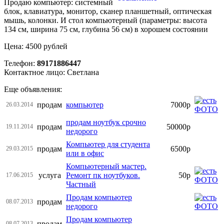
Продаю компьютер: системный
блок, клавиатура, монитор, сканер планшетный, оптическая
мышь, колонки. И стол компьютерный (параметры: высота
134 см, ширина 75 см, глубина 56 см) в хорошем состоянии
Цена: 4500 рублей
Телефон:
89171886447
Контактное лицо: Светлана
Еще объявления:
продам
компьютер
7000р
26.03.2014
продам ноутбук срочно
продам
50000р
19.11.2014
недорого
Компьютер для студента
продам
6500р
29.03.2015
или в офис
Компьютерный мастер.
услуга
Ремонт пк ноутбуков.
50р
17.06.2015
Частный
Продам компьютер
продам
08.07.2013
недорого
Продам компьютер
продам
08.07.2013