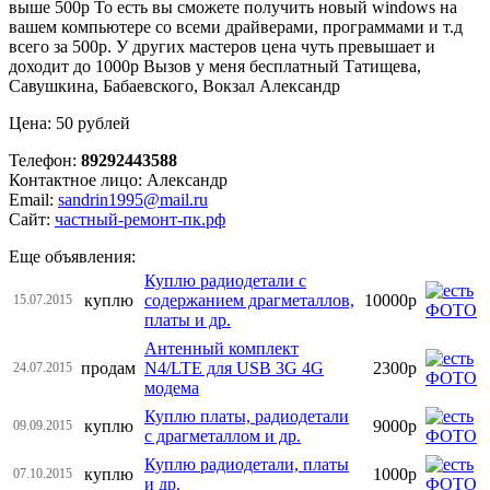
выше 500р То есть вы сможете получить новый windows на
вашем компьютере со всеми драйверами, программами и т.д
всего за 500р. У других мастеров цена чуть превышает и
доходит до 1000р Вызов у меня бесплатный Татищева,
Савушкина, Бабаевского, Вокзал Александр
Цена: 50 рублей
Телефон:
89292443588
Контактное лицо: Александр
Email:
sandrin1995@mail.ru
Сайт:
частный-ремонт-пк.рф
Еще объявления:
Куплю радиодетали с
куплю
содержанием драгметаллов,
10000р
15.07.2015
платы и др.
Антенный комплект
продам
N4/LTE для USB 3G 4G
2300р
24.07.2015
модема
Куплю платы, радиодетали
куплю
9000р
09.09.2015
с драгметаллом и др.
Куплю радиодетали, платы
куплю
1000р
07.10.2015
и др.