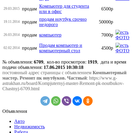
Компьютер для студента
продам
6500р
29.03.2015
или в офис
продам ноутбук срочно
продам
50000р
19.11.2014
недорого
продам
компьютер
7000р
26.03.2014
Продам компьютер и
продам
4500р
02.02.2014
компьютерный стол
№ объявления:
6709
, кол-во просмотров
:
1919
, дата и время
подачи объявления:
17.06.2015 10:30:18
постоянный адрес страницы с объявлением
Компьютерный
мастер. Ремонт пк ноутбуков. Частный
: https://www.g-
astrakhan.ru/board/Kompjuternyj-master-Remont-pk-noutbukov-
Chastnyj-6709.html
Объявления
Авто
Недвижимость
Работа