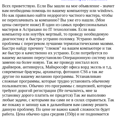
Всех приветствую. Если Вы зашли на мое объявление - значит
вам необходима помощь по вашему компьютеру или windows.
Но как правильно найти недорогого частного мастера, чтобы
не переплачивать за компанию? Вы уже его нашли. (Мои
цены смотрите ниже) Я один из самых профессиональных
мастеров в Астрахани по IT технологиям. Если ваш
компьютер или ноутбук мертвый, то проведу необходимую
диагностику и быстро устраню поломку. Устраню любые
проблемы с перегревом лучшими термопастическими мазями.
Быстро найду причину "глюков" на вашем компьютере и так
же быстро и качественно их устраню. Если потребуется по
вашему желанию переустановлю Операционную систему или
заменю на более новую. Так же проведу инсталл всех
драйверов, антивируса, Майкрософт офиса ворд эксель и т.д,
современые браузеры, архиватор, фотошоп CS6 а так же
другие по вашему желанию программы. Устанавливаю
сложные программы, которые трудно установить обычному
пользователю. Обычно это программы с лицензией, которые
требуют дорогой регистрации (Не печальтесь, мне за
установку дорого платить не придется) Так же выполняю
любые задачи, с которыми вы сами не в силах справиться. Так
же покажу и запишу как в дальнейшем вам самому решить
данную проблему. По цене не важно какой сложности будет
работа. Цена обычно одна средняя (350р) и не поднимается