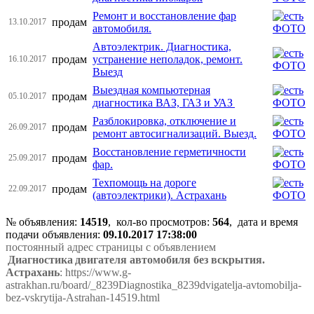
Ремонт и восстановление фар
продам
13.10.2017
автомобиля.
Автоэлектрик. Диагностика,
продам
устранение неполадок, ремонт.
16.10.2017
Выезд
Выездная компьютерная
продам
05.10.2017
диагностика ВАЗ, ГАЗ и УАЗ
Разблокировка, отключение и
продам
26.09.2017
ремонт автосигнализаций. Выезд.
Восстановление герметичности
продам
25.09.2017
фар.
Техпомощь на дороге
продам
22.09.2017
(автоэлектрики). Астрахань
№ объявления:
14519
, кол-во просмотров
:
564
, дата и время
подачи объявления:
09.10.2017 17:38:00
постоянный адрес страницы с объявлением
Диагностика двигателя автомобиля без вскрытия.
Астрахань
: https://www.g-
astrakhan.ru/board/_8239Diagnostika_8239dvigatelja-avtomobilja-
bez-vskrytija-Astrahan-14519.html