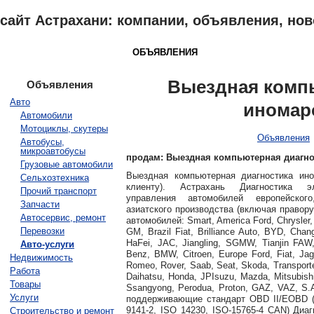
сайт Астрахани: компании, объявления, ново
АСТРАХАНЬ
КАТАЛОГ
ОБЪЯВЛЕНИЯ
ОТЗЫВЫ
НОВОСТ
Выездная компь
Объявления
Авто
иномар
Автомобили
Мотоциклы, скутеры
Объявления
Автобусы,
микроавтобусы
продам: Выездная компьютерная диагно
Грузовые автомобили
Выездная компьютерная диагностика ин
Сельхозтехника
клиенту). Астрахань Диагностика э
Прочий транспорт
управления автомобилей европейског
Запчасти
азиатского производства (включая правор
Автосервис, ремонт
автомобилей: Smart, America Ford, Chrysler, 
Перевозки
GM, Brazil Fiat, Brilliance Auto, BYD, Ch
HaFei, JAC, Jiangling, SGMW, Tianjin FAW
Авто-услуги
Benz, BMW, Citroen, Europe Ford, Fiat, Jagu
Недвижимость
Romeo, Rover, Saab, Seat, Skoda, Transport
Работа
Daihatsu, Honda, JPIsuzu, Mazda, Mitsubishi
Товары
Ssangyong, Perodua, Proton, GAZ, VAZ, S.A
Услуги
поддерживающие стандарт OBD II/EOBD 
9141-2, ISO 14230, ISO-15765-4 CAN) Диа
Строительство и ремонт