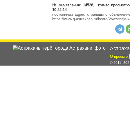
№ объявления:
14528
, кол-во просмотро
10:22:14
постоянный адрес страницы с объявлен
https://www.g-astrakhan.ru/board/Vyezdnaja-k
Астраха
О проекте
© 2011–2024