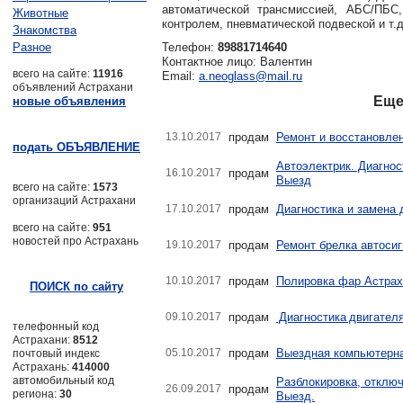
автоматической трансмиссией, АБС/ПБС,
Животные
контролем, пневматической подвеской и т.
Знакомства
Разное
Телефон:
89881714640
Контактное лицо: Валентин
всего на сайте:
11916
Email:
a.neoglass@mail.ru
объявлений Астрахани
Еще
новые объявления
13.10.2017
продам
Ремонт и восстановле
подать ОБЪЯВЛЕНИЕ
Автоэлектрик. Диагнос
16.10.2017
продам
Выезд
всего на сайте:
1573
организаций Астрахани
17.10.2017
продам
Диагностика и замена 
всего на сайте:
951
новостей про Астрахань
19.10.2017
продам
Ремонт брелка автосиг
10.10.2017
продам
Полировка фар Астрах
ПОИСК по сайту
09.10.2017
продам
Диагностика двигателя
телефонный код
Астрахани:
8512
05.10.2017
продам
Выездная компьютерна
почтовый индекс
Астрахань:
414000
автомобильный код
Разблокировка, отключ
26.09.2017
продам
региона:
30
Выезд.