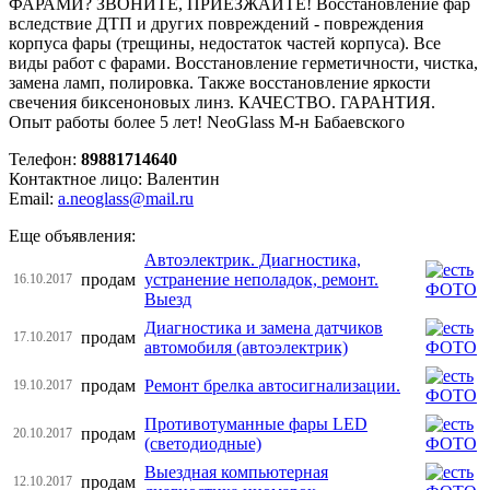
ФАРАМИ? ЗВОНИТЕ, ПРИЕЗЖАЙТЕ! Восстановление фар
вследствие ДТП и других повреждений - повреждения
корпуса фары (трещины, недостаток частей корпуса). Все
виды работ с фарами. Восстановление герметичности, чистка,
замена ламп, полировка. Также восстановление яркости
свечения биксеноновых линз. КАЧЕСТВО. ГАРАНТИЯ.
Опыт работы более 5 лет! NeoGlass М-н Бабаевского
Телефон:
89881714640
Контактное лицо: Валентин
Email:
a.neoglass@mail.ru
Еще объявления:
Автоэлектрик. Диагностика,
продам
устранение неполадок, ремонт.
16.10.2017
Выезд
Диагностика и замена датчиков
продам
17.10.2017
автомобиля (автоэлектрик)
продам
Ремонт брелка автосигнализации.
19.10.2017
Противотуманные фары LED
продам
20.10.2017
(светодиодные)
Выездная компьютерная
продам
12.10.2017