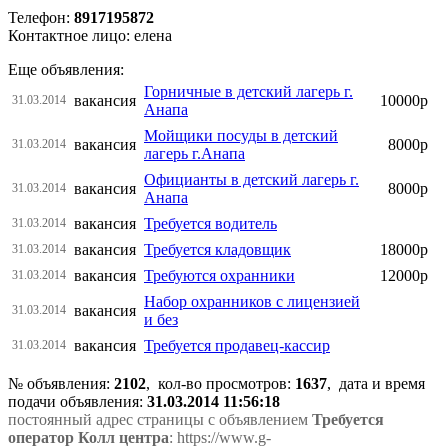
Телефон:
8917195872
Контактное лицо: елена
Еще объявления:
Горничные в детский лагерь г.
вакансия
10000р
31.03.2014
Анапа
Мойщики посуды в детский
вакансия
8000р
31.03.2014
лагерь г.Анапа
Официанты в детский лагерь г.
вакансия
8000р
31.03.2014
Анапа
вакансия
Требуется водитель
31.03.2014
вакансия
Требуется кладовщик
18000р
31.03.2014
вакансия
Требуются охранники
12000р
31.03.2014
Набор охранников с лицензией
вакансия
31.03.2014
и без
вакансия
Требуется продавец-кассир
31.03.2014
№ объявления:
2102
, кол-во просмотров
:
1637
, дата и время
подачи объявления:
31.03.2014 11:56:18
постоянный адрес страницы с объявлением
Требуется
оператор Колл центра
: https://www.g-