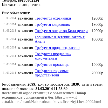
Телефон:
89170802154
Контактное лицо: елена
Еще объявления:
вакансия
Требуются охранники
12000р
31.03.2014
вакансия
Требуется кладовщик
18000р
31.03.2014
вакансия
Требуется оператор Колл центра
12000р
31.03.2014
Горничные в детский лагерь г.
вакансия
10000р
31.03.2014
Анапа
вакансия
Требуется продавец-кассир
31.03.2014
Требуются продавцы-
вакансия
31.03.2014
консультанты
вакансия
Требуются продавцы
15000р
31.03.2014
Требуются торговые
вакансия
20000р
31.03.2014
представители
№ объявления:
2099
, кол-во просмотров
:
1830
, дата и время
подачи объявления:
31.03.2014 11:53:39
постоянный адрес страницы с объявлением
Набор
охранников с лицензией и без
: https://www.g-
astrakhan.ru/board/Nabor-ohrannikov-s-licenziej-i-bez-2099.html