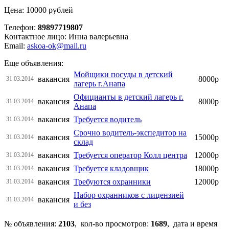
Цена: 10000 рублей
Телефон:
89897719807
Контактное лицо: Инна валерьевна
Email:
askoa-ok@mail.ru
Еще объявления:
Мойщики посуды в детский
вакансия
8000р
31.03.2014
лагерь г.Анапа
Официанты в детский лагерь г.
вакансия
8000р
31.03.2014
Анапа
вакансия
Требуется водитель
31.03.2014
Срочно водитель-экспедитор на
вакансия
15000р
31.03.2014
склад
вакансия
Требуется оператор Колл центра
12000р
31.03.2014
вакансия
Требуется кладовщик
18000р
31.03.2014
вакансия
Требуются охранники
12000р
31.03.2014
Набор охранников с лицензией
вакансия
31.03.2014
и без
№ объявления:
2103
, кол-во просмотров
:
1689
, дата и время