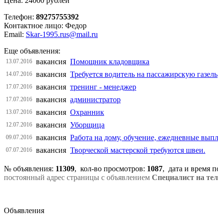
Цена: 24000 рублей
Телефон:
89275755392
Контактное лицо: Федор
Email:
Skar-1995.rus@mail.ru
Еще объявления:
вакансия
Помощник кладовщика
13.07.2016
вакансия
Требуется водитель на пассажирскую газель
14.07.2016
вакансия
тренинг - менеджер
17.07.2016
вакансия
администратор
17.07.2016
вакансия
Охранник
13.07.2016
вакансия
Уборщица
12.07.2016
вакансия
Работа на дому, обучение, ежедневные вып
09.07.2016
вакансия
Творческой мастерской требуются швеи.
07.07.2016
№ объявления:
11309
, кол-во просмотров
:
1087
, дата и время 
постоянный адрес страницы с объявлением
Специалист на тел
Объявления