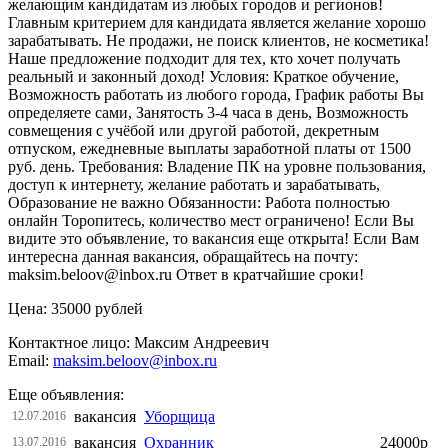
желающим кандидатам из любых городов и регионов!
Главным критерием для кандидата является желание хорошо
зарабатывать. Не продажи, не поиск клиентов, не косметика!
Наше предложение подходит для тех, кто хочет получать
реальный и законный доход! Условия: Краткое обучение,
Возможность работать из любого города, График работы Вы
определяете сами, Занятость 3-4 часа в день, Возможность
совмещения с учёбой или другой работой, декретным
отпуском, ежедневные выплаты заработной платы от 1500
руб. день. Требования: Владение ПК на уровне пользования,
доступ к интернету, желание работать и зарабатывать,
Образование не важно Обязанности: Работа полностью
онлайн Торопитесь, количество мест ограничено! Если Вы
видите это объявление, то вакансия еще открыта! Если Вам
интересна данная вакансия, обращайтесь на почту:
maksim.beloov@inbox.ru Ответ в кратчайшие сроки!
Цена: 35000 рублей
Контактное лицо: Максим Андреевич
Email:
maksim.beloov@inbox.ru
Еще объявления:
вакансия
Уборщица
12.07.2016
вакансия
Охранник
24000р
13.07.2016