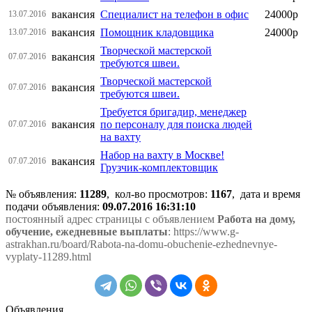
вакансия
Специалист на телефон в офис
24000р
13.07.2016
вакансия
Помощник кладовщика
24000р
13.07.2016
Творческой мастерской
вакансия
07.07.2016
требуются швеи.
Творческой мастерской
вакансия
07.07.2016
требуются швеи.
Требуется бригадир, менеджер
вакансия
по персоналу для поиска людей
07.07.2016
на вахту
Набор на вахту в Москве!
вакансия
07.07.2016
Грузчик-комплектовщик
№ объявления:
11289
, кол-во просмотров
:
1167
, дата и время
подачи объявления:
09.07.2016 16:31:10
постоянный адрес страницы с объявлением
Работа на дому,
обучение, ежедневные выплаты
: https://www.g-
astrakhan.ru/board/Rabota-na-domu-obuchenie-ezhednevnye-
vyplaty-11289.html
Объявления