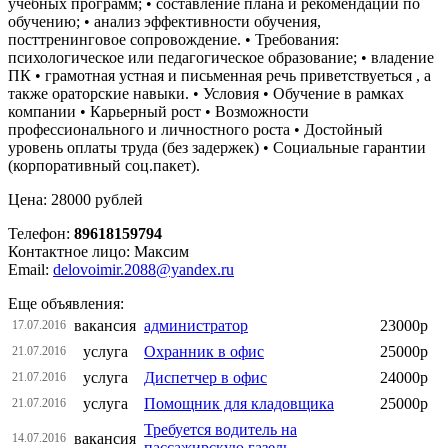
учебных программ; • составление плана и рекомендаций по
обучению; • анализ эффективности обучения,
посттренинговое сопровождение. • Требования:
психологическое или педагогическое образование; • владение
ПК • грамотная устная и письменная речь приветствуеться , а
также ораторские навыки. • Условия • Обучение в рамках
компании • Карьерный рост • Возможности
профессионального и личностного роста • Достойный
уровень оплаты труда (без задержек) • Социальные гарантии
(корпоративный соц.пакет).
Цена: 28000 рублей
Телефон:
89618159794
Контактное лицо: Максим
Email:
delovoimir.2088@yandex.ru
Еще объявления:
вакансия
администратор
23000р
17.07.2016
услуга
Охранник в офис
25000р
21.07.2016
услуга
Диспетчер в офис
24000р
21.07.2016
услуга
Помощник для кладовщика
25000р
21.07.2016
Требуется водитель на
вакансия
14.07.2016
пассажирскую газель