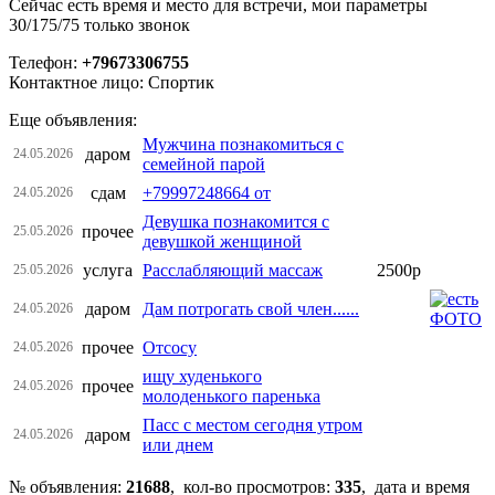
Сейчас есть время и место для встречи, мои параметры
30/175/75 только звонок
Телефон:
+79673306755
Контактное лицо: Спортик
Еще объявления:
Мужчина познакомиться с
даром
24.05.2026
семейной парой
сдам
+79997248664 от
24.05.2026
Девушка познакомится с
прочее
25.05.2026
девушкой женщиной
услуга
Расслабляющий массаж
2500р
25.05.2026
даром
Дам потрогать свой член......
24.05.2026
прочее
Отсосу
24.05.2026
ищу худенького
прочее
24.05.2026
молоденького паренька
Пасс с местом сегодня утром
даром
24.05.2026
или днем
№ объявления:
21688
, кол-во просмотров
:
335
, дата и время