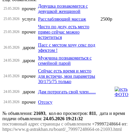
Девушка познакомится с
прочее
25.05.2026
девушкой женщиной
услуга
Расслабляющий массаж
2500р
25.05.2026
Чисто по делу, есть место
прочее
прямо сейчас можно
25.05.2026
встретиться
Пасс с местом хочу секс под
даром
26.05.2026
эфектом !
Мужчина познакомиться с
даром
24.05.2026
семейной парой
Сейчас есть время и место
прочее
для встречи, мои параметры
24.05.2026
30/175/75 только
даром
Дам потрогать свой член......
24.05.2026
прочее
Отсосу
24.05.2026
№ объявления:
21693
, кол-во просмотров
:
811
, дата и время
подачи объявления:
24.05.2026 19:21:32
постоянный адрес страницы с объявлением
+79997248664 от
:
https://www.g-astrakhan.ru/board/_79997248664-ot-21693.html