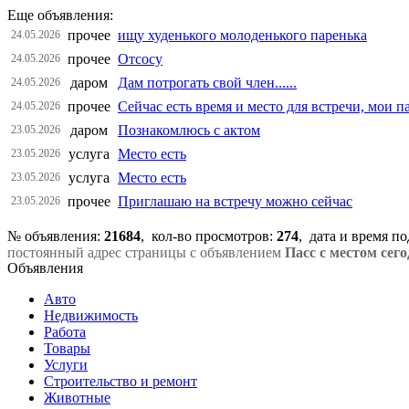
Еще объявления:
прочее
ищу худенького молоденького паренька
24.05.2026
прочее
Отсосу
24.05.2026
даром
Дам потрогать свой член......
24.05.2026
прочее
Сейчас есть время и место для встречи, мои п
24.05.2026
даром
Познакомлюсь с актом
23.05.2026
услуга
Место есть
23.05.2026
услуга
Место есть
23.05.2026
прочее
Приглашаю на встречу можно сейчас
23.05.2026
№ объявления:
21684
, кол-во просмотров
:
274
, дата и время п
постоянный адрес страницы с объявлением
Пасс с местом сег
Объявления
Авто
Недвижимость
Работа
Товары
Услуги
Строительство и ремонт
Животные