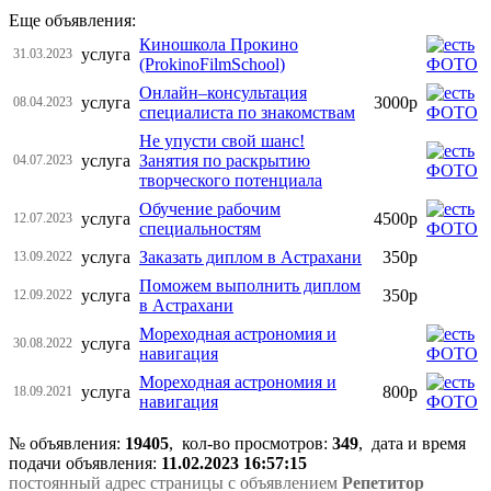
Еще объявления:
Киношкола Прокино
услуга
31.03.2023
(ProkinoFilmSchool)
Онлайн–консультация
услуга
3000р
08.04.2023
специалиста по знакомствам
Не упусти свой шанс!
услуга
Занятия по раскрытию
04.07.2023
творческого потенциала
Обучение рабочим
услуга
4500р
12.07.2023
специальностям
услуга
Заказать диплом в Астрахани
350р
13.09.2022
Поможем выполнить диплом
услуга
350р
12.09.2022
в Астрахани
Мореходная астрономия и
услуга
30.08.2022
навигация
Мореходная астрономия и
услуга
800р
18.09.2021
навигация
№ объявления:
19405
, кол-во просмотров
:
349
, дата и время
подачи объявления:
11.02.2023 16:57:15
постоянный адрес страницы с объявлением
Репетитор