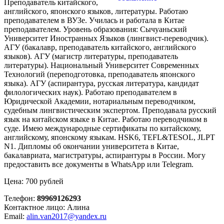
Преподаватель китайского,
английского, японского языков, литературы. Работаю
преподавателем в ВУЗе. Училась и работала в Китае
преподавателем. Уровень образования: Сычуаньский
Университет Иностранных Языков (лингвист-переводчик).
АГУ (бакалавр, преподаватель китайского, английского
языков). АГУ (магистр литературы, преподаватель
литературы). Национальный Университет Современных
Технологий (переподготовка, преподаватель японского
языка). АГУ (аспирантура, русская литература, кандидат
филологических наук). Работаю преподавателем в
Юридической Академии, нотариальным переводчиком,
судебным лингвистическим экспертом. Преподавала русский
язык на китайском языке в Китае. Работаю переводчиком в
суде. Имею международные сертификаты по китайскому,
английскому, японскому языкам. HSK6, TEFL&TESOL, JLPT
N1. Дипломы об окончании университета в Китае,
бакалавриата, магистратуры, аспирантуры в России. Могу
предоставить все документы в WhatsApp или Telegram.
Цена: 700 рублей
Телефон:
89969126293
Контактное лицо: Алина
Email:
alin.van2017@yandex.ru