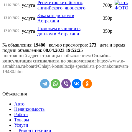
Репетитор китайского,
услуга
700р
11.02.2023
английского, японского
Заказать диплом в
услуга
350р
13.09.2022
Астрахани
Поможем выполнить
услуга
350р
12.09.2022
диплом в Астрахани
№ объявления:
19480
, кол-во просмотров
:
273
, дата и время
подачи объявления:
08.04.2023 19:52:25
постоянный адрес страницы с объявлением
Онлайн–
консультация специалиста по знакомствам
: https://www.g-
astrakhan.ru/board/Onlajn-konsultacija-specialista-po-znakomstvam-
19480.html
Объявления
Авто
Недвижимость
Работа
Товары
Услуги
Ремонт техники