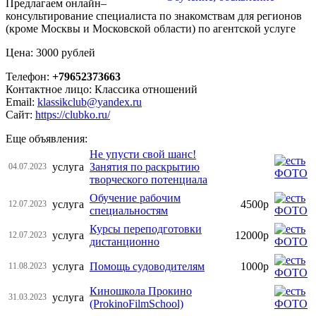
Предлагаем онлайн–
консультирование специалиста по знакомствам для регионов
(кроме Москвы и Московской области) по агентской услуге
Цена: 3000 рублей
Телефон:
+79652373663
Контактное лицо: Классика отношений
Email:
klassikclub@yandex.ru
Сайт:
https://clubko.ru/
Еще объявления:
Не упусти свой шанс!
услуга
Занятия по раскрытию
04.07.2023
творческого потенциала
Обучение рабочим
услуга
4500р
12.07.2023
специальностям
Курсы переподготовки
услуга
12000р
12.07.2023
дистанционно
услуга
Помощь судоводителям
1000р
11.08.2023
Киношкола Прокино
услуга
31.03.2023
(ProkinoFilmSchool)