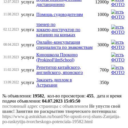
услуга
12000р
12.07.2023
дистанционно
услуга
Помощь судоводителям
1000р
11.08.2023
тренер по
услуга
хоккею,инструктор по
1000р
02.12.2023
катанию на коньках
Онлайн–консультация
услуга
3000р
08.04.2023
специалиста по знакомствам
Киношкола Прокино
услуга
31.03.2023
(ProkinoFilmSchool)
Репетитор китайского,
услуга
700р
11.02.2023
английского, японского
Заказать диплом в
услуга
350р
13.09.2022
Астрахани
№ объявления:
19582
, кол-во просмотров
:
455
, дата и время
подачи объявления:
04.07.2023 15:05:50
постоянный адрес страницы с объявлением
Не упусти свой
шанс! Занятия по раскрытию творческого потенциала
:
https://www.g-astrakhan.ru/board/Ne-upusti-svoj-shans-Zanjatija-
po-raskrytiju-tvorcheskogo-potenciala-19582.html