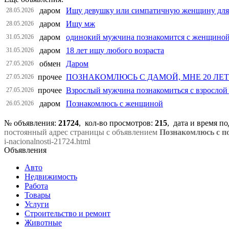
даром
Ищу девушку или симпатичную женщину для
28.05.2026
даром
Ищу мж
28.05.2026
даром
одинокий мужчина познакомится с женщиной
31.05.2026
даром
18 лет ищу любого возраста
31.05.2026
обмен
Даром
27.05.2026
прочее
ПОЗНАКОМЛЮСЬ С ДАМОЙ, МНЕ 20 ЛЕТ
27.05.2026
прочее
Взрослый мужчина познакомиться с взросло
27.05.2026
даром
Познакомлюсь с женщиной
26.05.2026
№ объявления:
21724
, кол-во просмотров
:
215
, дата и время п
постоянный адрес страницы с объявлением
Познакомлюсь с п
i-nacionalnosti-21724.html
Объявления
Авто
Недвижимость
Работа
Товары
Услуги
Строительство и ремонт
Животные