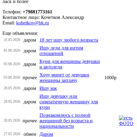
ласк и более
Телефон:
+79881773161
Контактное лицо: Кочетков Александр
Email:
kohetkov@bk.ru
Еще объявления:
даром
18 лет ищу любого возраста
31.05.2026
Ищу леди для интим
даром
01.06.2026
отношений
Куни для женщины девушки
даром
03.06.2026
и автоледи
Хочу минет от девушки
прочее
1000р
03.06.2026
женщины заплачу
даром
Ищу мж
28.05.2026
Ищу девушку или
даром
симпатичную женщину для
28.05.2026
куни
Познакомлюсь с полной
прочее
женщиной без возраста и
28.05.2026
национальности
обмен
Даром
27.05.2026