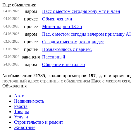
Еще объявления:
даром
Пасс с местом сегодня хочу мяу и член
04.06.2026
прочее
Обмен женами
04.06.2026
прочее
Минет парню 18-25
04.06.2026
даром
Пас, с местом сегодня вечером приглашу 
04.06.2026
прочее
Сегодня с местом, кто приедет
03.06.2026
прочее
Познакомлюсь с парнем.
03.06.2026
вакансия
Пассивный
03.06.2026
даром
Общение и не только
24.06.2026
№ объявления:
21785
, кол-во просмотров
:
197
, дата и время п
постоянный адрес страницы с объявлением
Пасс с местом се
Объявления
Авто
Недвижимость
Работа
Товары
Услуги
Строительство и ремонт
Животные