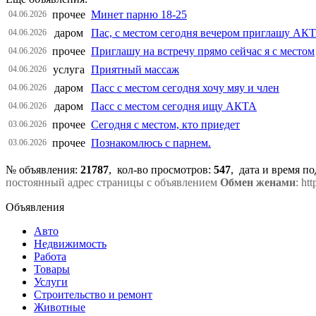
прочее
Минет парню 18-25
04.06.2026
даром
Пас, с местом сегодня вечером приглашу АК
04.06.2026
прочее
Приглашу на встречу прямо сейчас я с местом
04.06.2026
услуга
Приятный массаж
04.06.2026
даром
Пасс с местом сегодня хочу мяу и член
04.06.2026
даром
Пасс с местом сегодня ищу АКТА
04.06.2026
прочее
Сегодня с местом, кто приедет
03.06.2026
прочее
Познакомлюсь с парнем.
03.06.2026
№ объявления:
21787
, кол-во просмотров
:
547
, дата и время п
постоянный адрес страницы с объявлением
Обмен женами
: ht
Объявления
Авто
Недвижимость
Работа
Товары
Услуги
Строительство и ремонт
Животные