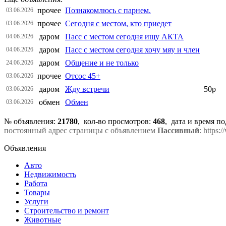
прочее
Познакомлюсь с парнем.
03.06.2026
прочее
Сегодня с местом, кто приедет
03.06.2026
даром
Пасс с местом сегодня ищу АКТА
04.06.2026
даром
Пасс с местом сегодня хочу мяу и член
04.06.2026
даром
Общение и не только
24.06.2026
прочее
Отсос 45+
03.06.2026
даром
Жду встречи
50р
03.06.2026
обмен
Обмен
03.06.2026
№ объявления:
21780
, кол-во просмотров
:
468
, дата и время п
постоянный адрес страницы с объявлением
Пассивный
: https:
Объявления
Авто
Недвижимость
Работа
Товары
Услуги
Строительство и ремонт
Животные