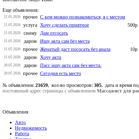
Еще объявления:
прочее
С кем можно познакомиться, я с местом
21.05.2026
услуга
Хочу сделать приятное
500р
21.05.2026
сниму
Дам отсосать
21.05.2026
даром
Ищу акта сам без места
21.05.2026
прочее
Женатый даст пососать без анала
10р
21.05.2026
даром
Хочу акта
21.05.2026
даром
Пасс ищу акта сам без места.
20.05.2026
прочее
Сегодня есть место
20.05.2026
№ объявления:
21659
, кол-во просмотров
:
305
, дата и время п
постоянный адрес страницы с объявлением
Массажист для ра
Объявления
Авто
Недвижимость
Работа