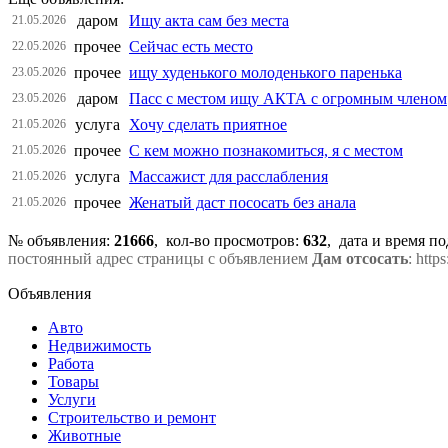
даром
Ищу акта сам без места
21.05.2026
прочее
Сейчас есть место
22.05.2026
прочее
ищу худенького молоденького паренька
23.05.2026
даром
Пасс с местом ищу АКТА с огромным членом
23.05.2026
услуга
Хочу сделать приятное
21.05.2026
прочее
С кем можно познакомиться, я с местом
21.05.2026
услуга
Массажист для расслабления
21.05.2026
прочее
Женатый даст пососать без анала
21.05.2026
№ объявления:
21666
, кол-во просмотров
:
632
, дата и время п
постоянный адрес страницы с объявлением
Дам отсосать
: http
Объявления
Авто
Недвижимость
Работа
Товары
Услуги
Строительство и ремонт
Животные