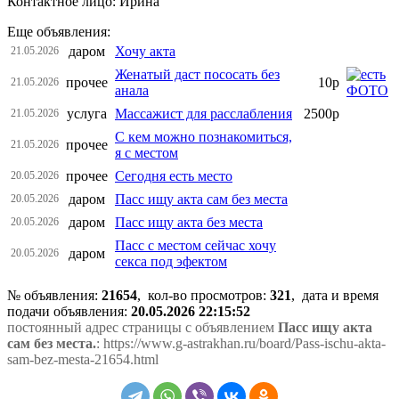
Контактное лицо: Ирина
Еще объявления:
даром
Хочу акта
21.05.2026
Женатый даст пососать без
прочее
10р
21.05.2026
анала
услуга
Массажист для расслабления
2500р
21.05.2026
С кем можно познакомиться,
прочее
21.05.2026
я с местом
прочее
Сегодня есть место
20.05.2026
даром
Пасс ищу акта сам без места
20.05.2026
даром
Пасс ищу акта без места
20.05.2026
Пасс с местом сейчас хочу
даром
20.05.2026
секса под эфектом
№ объявления:
21654
, кол-во просмотров
:
321
, дата и время
подачи объявления:
20.05.2026 22:15:52
постоянный адрес страницы с объявлением
Пасс ищу акта
сам без места.
: https://www.g-astrakhan.ru/board/Pass-ischu-akta-
sam-bez-mesta-21654.html