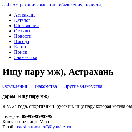
сайт Астрахани: компании, объявления, новости, ...
Астрахань
Каталог
Объявления
Отзывы
Новости
Погода
Карта
Поиск
Знакомства
Ищу пару мж), Астрахань
Объявления
»
Знакомства
»
Другие знакомства
даром: Ищу пару мж)
Я м, 24 года, спортивный, русский, ищу пару которая хотела бы
Телефон:
8999999999999
Контактное лицо: Макс
Email:
macsim.romanoff@yandex.ru