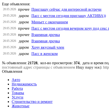
Еще объявления:
прочее
Приглашу сейчас для интересной встречи
28.05.2026
даром
Пасс с местом сегодня приглашу АКТИВА))
29.05.2026
даром
Миньет с окончанием
29.05.2026
прочее
Пасс с местом сегодня вечером хочу под секс
29.05.2026
прочее
Взаимная дрочка
28.05.2026
даром
Взаимная дрочка
28.05.2026
даром
Хочу вкусный член
28.05.2026
даром
Пасс в женском
28.05.2026
№ объявления:
21728
, кол-во просмотров
:
374
, дата и время п
постоянный адрес страницы с объявлением
Ищу пару мж)
: ht
Объявления
Авто
Недвижимость
Работа
Товары
Услуги
Строительство и ремонт
Животные