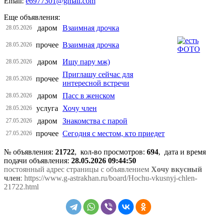
Email:
e6977301@gmail.com
Еще объявления:
даром
Взаимная дрочка
28.05.2026
прочее
Взаимная дрочка
28.05.2026
даром
Ищу пару мж)
28.05.2026
Приглашу сейчас для
прочее
28.05.2026
интересной встречи
даром
Пасс в женском
28.05.2026
услуга
Хочу член
28.05.2026
даром
Знакомства с парой
27.05.2026
прочее
Сегодня с местом, кто приедет
27.05.2026
№ объявления:
21722
, кол-во просмотров
:
694
, дата и время
подачи объявления:
28.05.2026 09:44:50
постоянный адрес страницы с объявлением
Хочу вкусный
член
: https://www.g-astrakhan.ru/board/Hochu-vkusnyj-chlen-
21722.html