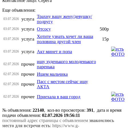
Контактное лицо: Серёга
Еще объявления:
Трахну вашу жену/девушку/
услуга
03.07.2026
подругу
услуга
Отсосу
500р
03.07.2026
Хотите узнать хочет ли ваша
услуга
15р
03.07.2026
половина другой член
услуга
Акт минет и попа
03.07.2026
ищу худенького молоденького
прочее
02.07.2026
паренька
прочее
Ищем мальчика
02.07.2026
Пасс с местом сейчас ищу
прочее
02.07.2026
АКТА
прочее
Приехала в ваш город
02.07.2026
№ объявления:
22140
, кол-во просмотров
:
391
, дата и время
подачи объявления:
02.07.2026 19:56:11
постоянный адрес страницы с объявлением
знакомлюсь
место для встречи есть
: https://www.g-