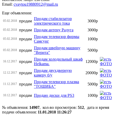
Email:
cvaytou19880912@mail.ru
Еще объявления:
Продам стабилизатор
продам
3000р
05.02.2018
электрического тока
продам
Продам антену Радуга
3000р
05.02.2018
Продам телевизор фирмы
продам
1000р
05.02.2018
Самсунг
Продам швейную машину
продам
5000р
05.02.2018
"Верита"
Продам холодильный шкаф
продам
12000р
16.12.2017
Helkama.
Продам двухдверную
продам
20000р
12.12.2017
камеру б/у
Продам телевизор плазма
продам
5000р
11.12.2017
"ТОШИБА"
продам
Продаю диски для PS3
1000р
10.12.2017
№ объявления:
14907
, кол-во просмотров
:
512
, дата и время
подачи объявления:
11.01.2018 11:26:27