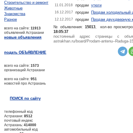
Строительство и ремонт
11.01.2018
продам
утюги
Животные
16.12.2017
продам
Продам холодильный 
Знакомства
Разное
12.12.2017
продам
Продам двухдверную к
№ объявления:
15013
, кол-во просмотро
всего на сайте:
11913
18:05:37
объявлений Астрахани
постоянный адрес страницы с объ
новые объявления
astrakhan.ru/board/Prodam-antenu--Raduga-1
подать ОБЪЯВЛЕНИЕ
всего на сайте:
1573
организаций Астрахани
всего на сайте:
951
новостей про Астрахань
ПОИСК по сайту
телефонный код
Астрахани:
8512
почтовый индекс
Астрахань:
414000
автомобильный код