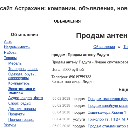
сайт Астрахани: компании, объявления, ново
АСТРАХАНЬ
КАТАЛОГ
ОБЪЯВЛЕНИЯ
ОТЗЫВЫ
НОВОСТ
Продам антен
Объявления
Авто
»
Объявления
То
Недвижимость
Работа
продам: Продам антену Радуга
Товары
Продам антену Радуга - Лушее спутниково
Мебель
Телефоны, связь
Цена: 3000 рублей
Одежда, обувь,
Телефон:
89619759322
аксессуары
Контактное лицо: Лидия
Компьютеры
Электроника и
Еще
техника
Аудио, видео, фото
05.02.2018
продам
Продам телевизор фи
Спорт, отдых
05.02.2018
продам
Продам швейную маши
Детские товары
03.04.2018
продам
Экшн-камера Xiaomi Yi b
Продукты
08.04.2018
услуга
Триколор тв, НТВ+ МТС
Прочие товары
Услуги
05.02.2018
продам
Продам стабилизатор э