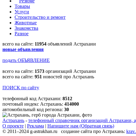
Резюме
Товары
Услуги
Строительство и ремонт
Животные
Знакомства
Разное
всего на сайте:
11954
объявлений Астрахани
новые объявления
подать ОБЪЯВЛЕНИЕ
всего на сайте:
1573
организаций Астрахани
всего на сайте:
951
новостей про Астрахань
ПОИСК по сайту
телефонный код Астрахани:
8512
почтовый индекс Астрахань:
414000
автомобильный код региона:
30
Астрахань
-
телефонный справочник организаций Астрахани, а
О проекте
|
Реклама
|
Напишите нам (Обратная связь)
© 2011–2024 g-astrakhan.ru создание сайта про Астрахань:
krav.