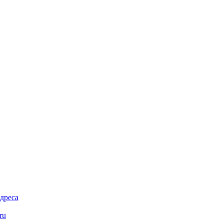
дреса
ru