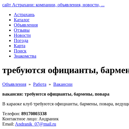
сайт Астрахани: компании, объявления, новости, ...
Астрахань
Каталог
Объявления
Отзывы
Новости
Погода
Карта
Поиск
Знакомства
требуются официанты, бармен
Объявления
»
Работа
»
Вакансии
вакансия: требуются официанты, бармены, повара
В караоке клуб требуются официанты, бармены, повара, ведущи
Телефон:
89170803338
Контактное лицо: Андраник
Email:
Andranik_07@mail.ru