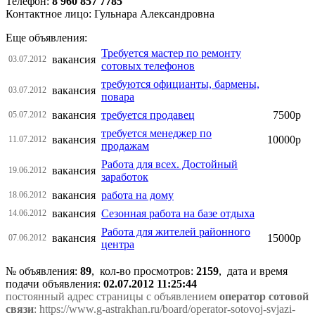
Телефон:
8 960 857 7785
Контактное лицо: Гульнара Александровна
Еще объявления:
Требуется мастер по ремонту
вакансия
03.07.2012
сотовых телефонов
требуются официанты, бармены,
вакансия
03.07.2012
повара
вакансия
требуется продавец
7500р
05.07.2012
требуется менеджер по
вакансия
10000р
11.07.2012
продажам
Работа для всех. Достойный
вакансия
19.06.2012
заработок
вакансия
работа на дому
18.06.2012
вакансия
Сезонная работа на базе отдыха
14.06.2012
Работа для жителей районного
вакансия
15000р
07.06.2012
центра
№ объявления:
89
, кол-во просмотров
:
2159
, дата и время
подачи объявления:
02.07.2012 11:25:44
постоянный адрес страницы с объявлением
оператор сотовой
связи
: https://www.g-astrakhan.ru/board/operator-sotovoj-svjazi-