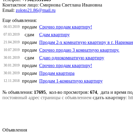
Контактное лицо: Смирнова Светлана Ивановна
Email:
zoloto21.86@mail.ru
Еще объявления:
продам
Срочно продам квартиру!
06.03.2019
сдам
Сдам квартиру
07.03.2019
продам
Продам 2-х комнатную квартиру в г. Нарима
21.04.2019
продам
Срочно продаю 3 комнатную квартиру.
10.07.2019
сдам
Сдаю однокомнатную квартиру
30.01.2019
продам
Срочно продам квартиру!
30.01.2019
продам
Продам квартира
30.01.2019
продам
Продам 1-комнатную квартиру
12.11.2018
№ объявления:
17695
, кол-во просмотров
:
674
, дата и время п
постоянный адрес страницы с объявлением
сдать квартиру
: h
Объявления