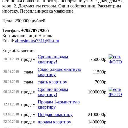
остановка общественного транспорта по ул. Звёздная, дом 57,
корп. 2. Документы готовы. Один собственник. Рассмотрим
ипотеку. Перепланировка узаконена.
Цена: 2900000 рублей
Телефон:
+79270779205
Контактное лицо: Наталь
Email:
abrosimova7311@list.ru
Еще объявления:
Срочно продам
продам
750000р
30.01.2019
квартиру!
Сдаю однокомнатную
сдам
11500р
30.01.2019
квартиру
сдам
сдать квартиру
7000р
30.01.2019
Срочно продам
продам
1000000р
06.03.2019
квартиру!
Продам 1-комнатную
продам
12.11.2018
квартиру
продам
Продаю квартиру
2100000р
03.10.2018
продам
продам квартиру
1400000р
22.09.2018