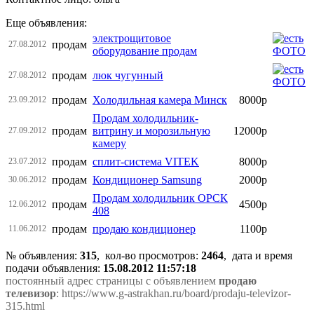
Еще объявления:
электрощитовое
продам
27.08.2012
оборудование продам
продам
люк чугунный
27.08.2012
продам
Холодильная камера Минск
8000р
23.09.2012
Продам холодильник-
продам
витрину и морозильную
12000р
27.09.2012
камеру
продам
сплит-система VITEK
8000р
23.07.2012
продам
Кондиционер Samsung
2000р
30.06.2012
Продам холодильник ОРСК
продам
4500р
12.06.2012
408
продам
продаю кондиционер
1100р
11.06.2012
№ объявления:
315
, кол-во просмотров
:
2464
, дата и время
подачи объявления:
15.08.2012 11:57:18
постоянный адрес страницы с объявлением
продаю
телевизор
: https://www.g-astrakhan.ru/board/prodaju-televizor-
315.html