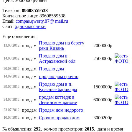
Цена: 3000000 рублей
Телефон:
89608559538
Контактное лицо: 89608559538
Email:
compas.qwerty.87@ mail.ru
Сайт:
одноклассники
Еще объявления:
Продаю дом на берегу
продам
2000000р
13.08.2012
реки Кизань
Продаю дом в
продам
2500000р
14.08.2012
Астраханской обл
продам
Продаю дом
20.08.2012
продам
продаю дом срочно
14.09.2012
Продаю дом в п.
продам
1500000р
29.07.2012
Красные барикады
продам коттедж в
продам
6000000р
24.07.2012
Ленинском районе
продам
Продам дом недорого
23.07.2012
продам
Срочно продаю дом
3000200р
10.07.2012
№ объявления:
292
, кол-во просмотров
:
2015
, дата и время