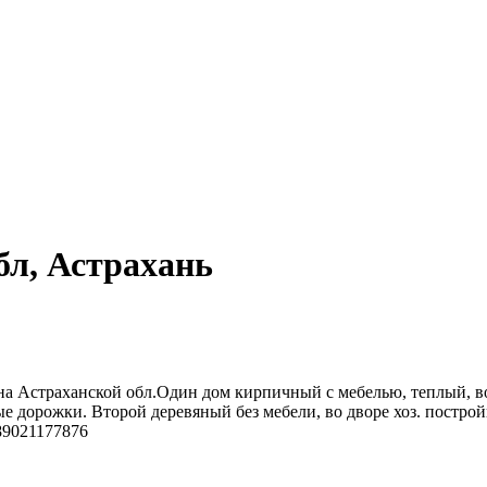
бл, Астрахань
а Астраханской обл.Один дом кирпичный с мебелью, теплый, во
ные дорожки. Второй деревяный без мебели, во дворе хоз. постр
89021177876