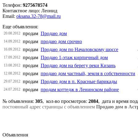
Телефон:
9275678574
Контактное лицо: Леонид
Email:
oksana.32-78@mail.ru
Еще объявления:
продам
Продаю дом
20.08.2012
продам
продаю дом срочно
14.09.2012
продам
Продаю дом по Началовскому шоссе
16.09.2012
продам
Продаю 1-этаж кирпичный дом
17.09.2012
продам
Продаю дом на берегу реки Кизань
13.08.2012
продам
продаю дом частный, земля в собственности
12.08.2012
продам
Продаю дом в п. Красные барикады
29.07.2012
продам
продам коттедж в Ленинском районе
24.07.2012
№ объявления:
305
, кол-во просмотров
:
2084
, дата и время по
постоянный адрес страницы с объявлением
Продаю дом в Аст
Объявления