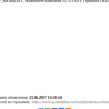
drey_mat.mail.ru С Уважением Компания AUTO-KFZ Германия г.Касс
одачи объявления:
21.06.2017 13:10:24
лей из германии.
: https://www.g-astrakhan.ru/board/postavka-avtom