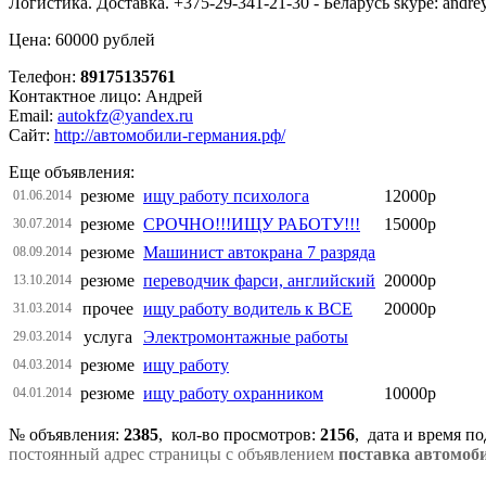
Логистика. Доставка. +375-29-341-21-30 - Беларусь skype: an
Цена: 60000 рублей
Телефон:
89175135761
Контактное лицо: Андрей
Email:
autokfz@yandex.ru
Сайт:
http://автомобили-германия.рф/
Еще объявления:
резюме
ищу работу психолога
12000р
01.06.2014
резюме
СРОЧНО!!!ИЩУ РАБОТУ!!!
15000р
30.07.2014
резюме
Машинист автокрана 7 разряда
08.09.2014
резюме
переводчик фарси, английский
20000р
13.10.2014
прочее
ищу работу водитель к ВСЕ
20000р
31.03.2014
услуга
Электромонтажные работы
29.03.2014
резюме
ищу работу
04.03.2014
резюме
ищу работу охранником
10000р
04.01.2014
№ объявления:
2385
, кол-во просмотров
:
2156
, дата и время п
постоянный адрес страницы с объявлением
поставка автомоби