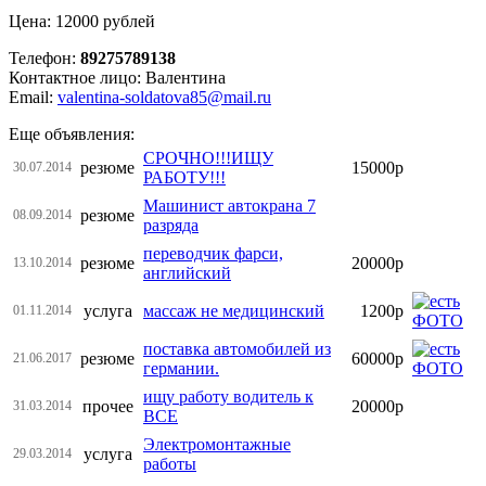
Цена: 12000 рублей
Телефон:
89275789138
Контактное лицо: Валентина
Email:
valentina-soldatova85@mail.ru
Еще объявления:
СРОЧНО!!!ИЩУ
резюме
15000р
30.07.2014
РАБОТУ!!!
Машинист автокрана 7
резюме
08.09.2014
разряда
переводчик фарси,
резюме
20000р
13.10.2014
английский
услуга
массаж не медицинский
1200р
01.11.2014
поставка автомобилей из
резюме
60000р
21.06.2017
германии.
ищу работу водитель к
прочее
20000р
31.03.2014
ВСЕ
Электромонтажные
услуга
29.03.2014
работы