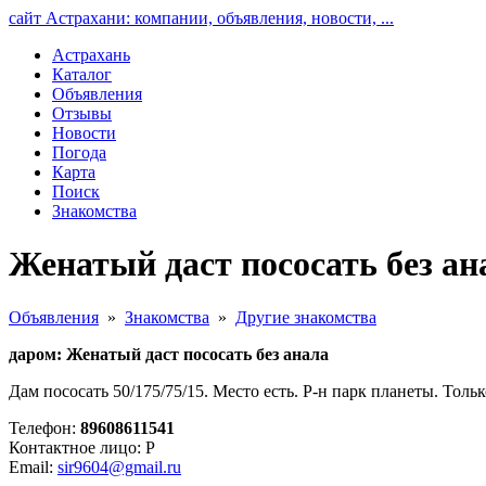
сайт Астрахани: компании, объявления, новости, ...
Астрахань
Каталог
Объявления
Отзывы
Новости
Погода
Карта
Поиск
Знакомства
Женатый даст пососать без ан
Объявления
»
Знакомства
»
Другие знакомства
даром: Женатый даст пососать без анала
Дам пососать 50/175/75/15. Место есть. Р-н парк планеты. Толь
Телефон:
89608611541
Контактное лицо: Р
Email:
sir9604@gmail.ru