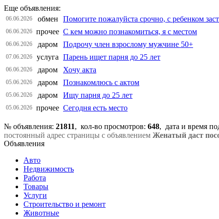
Еще объявления:
обмен
Помогите пожалуйста срочно, с ребенком зас
06.06.2026
прочее
С кем можно познакомиться, я с местом
06.06.2026
даром
Подрочу член взрослому мужчине 50+
06.06.2026
услуга
Парень ищет парня до 25 лет
07.06.2026
даром
Хочу акта
06.06.2026
даром
Познакомлюсь с актом
05.06.2026
даром
Ищу парня до 25 лет
05.06.2026
прочее
Сегодня есть место
05.06.2026
№ объявления:
21811
, кол-во просмотров
:
648
, дата и время п
постоянный адрес страницы с объявлением
Женатый даст посо
Объявления
Авто
Недвижимость
Работа
Товары
Услуги
Строительство и ремонт
Животные