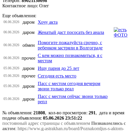
Телефон:
89021130098
Контактное лицо: Олег
Еще объявления:
даром
Хочу акта
06.06.2026
даром
Женатый даст пососать без анала
06.06.2026
Помогите пожалуйста срочно, с
обмен
06.06.2026
ребенком застряли в Волгограде
С кем можно познакомиться, я с
прочее
06.06.2026
местом
даром
Ищу парня до 25 лет
05.06.2026
прочее
Сегодня есть место
05.06.2026
Пасс с местом сегодня вечером
даром
05.06.2026
звони только реал
Пасс с местом сейчас звони только
даром
05.06.2026
репл
№ объявления:
21808
, кол-во просмотров
:
291
, дата и время
подачи объявления:
05.06.2026 23:51:22
постоянный адрес страницы с объявлением
Познакомлюсь с
актом
: https://www.g-astrakhan.ru/board/Poznakomljus-s-aktom-