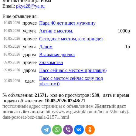
Контактное лицо: Рома
Email:
pkya28@ya.ru
Еще объявления:
прочее
Пара 40 лет ищет мужчину
10.05.2026
услуга
Актив с местом.
1000р
10.05.2026
прочее
Сегодня с местом, кто приедет
10.05.2026
услуга
Даром
1р
10.05.2026
даром
Взаимная дрочка
10.05.2026
прочее
Знакомства
09.05.2026
даром
Пасс сейчас с местом приглашу)
09.05.2026
Пасс с местом сейчас хочу под
сдам
09.05.2026
эфектом))
№ объявления:
21571
, кол-во просмотров
:
539
, дата и время
подачи объявления:
10.05.2026 02:48:21
постоянный адрес страницы с объявлением
Женатый даст
пососать без анала
: https://www.g-astrakhan.ru/board/Zhenatyj-
dast-pososat-bez-anala-21571.html