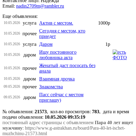
Контактное лицо: Надежда
Email:
nadin2709m@rambler.ru
Еще объявления:
услуга
Актив с местом.
1000р
10.05.2026
Сегодня с местом, кто
прочее
10.05.2026
приедет
услуга
Даром
1р
10.05.2026
Ищу постоянного
даром
10.05.2026
любовника акта
Женатый даст пососать без
прочее
10.05.2026
анала
даром
Взаимная дрочка
10.05.2026
прочее
Знакомства
09.05.2026
Пасс сейчас с местом
даром
09.05.2026
приглашу)
№ объявления:
21573
, кол-во просмотров
:
783
, дата и время
подачи объявления:
10.05.2026 09:35:19
постоянный адрес страницы с объявлением
Пара 40 лет ищет
мужчину
: https://www.g-astrakhan.ru/board/Para-40-let-ischet-
muzhchinu-21573.html