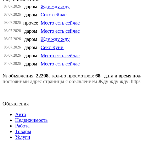
даром
Жду жду жду
07.07.2026
даром
Секс сейчас
07.07.2026
прочее
Место есть сейчас
08.07.2026
даром
Место есть сейчас
08.07.2026
даром
Жду жду жду
06.07.2026
даром
Секс Куни
06.07.2026
даром
Место есть сейчас
05.07.2026
даром
Место есть сейчас
04.07.2026
№ объявления:
22208
, кол-во просмотров
:
68
, дата и время по
постоянный адрес страницы с объявлением
Жду жду жду
: htt
Объявления
Авто
Недвижимость
Работа
Товары
Услуги