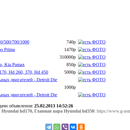
50/500/700/1000
740р
o Prima
1470р
310000р
no, Kia Pamax
850р
70, Hd 260, 370, Hd 450
5000р
ых двигателей - Detroit Die
1000р
ых двигателей - Detroit Die
одачи объявления:
25.02.2013 14:52:26
 Hyundai hd170, Главная пара Hyundai hd350
: https://www.g-as