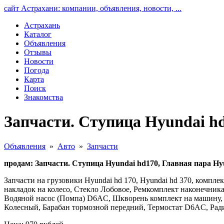
сайт Астрахани: компании, объявления, новости, ...
Астрахань
Каталог
Объявления
Отзывы
Новости
Погода
Карта
Поиск
Знакомства
Запчасти. Ступица Hyundai hd
Объявления
»
Авто
»
Запчасти
продам: Запчасти. Ступица Hyundai hd170, Главная пара Hy
Запчасти на грузовики Hyundai hd 170, Hyundai hd 370, компл
накладок на колесо, Стекло Лобовое, Ремкомплект наконечник
Водяной насос (Помпа) D6AC, Шкворень комплект на машину,
Колесный, Барабан тормозной передний, Термостат D6AC, Рад