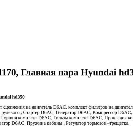
170, Главная пара Hyundai hd
undai hd350
ект сцепления на двигатель D6AC, комплект фильтров на двигат
а рулевого , Стартер D6AC, Генератор D6AC, Компрессор D6AC,
 Поршня комплект D6AC, Гильзы комплект D6AC, Прокладок ком
иатор D6AC, Пружина кабины , Регулятор тормозов –трещетка.