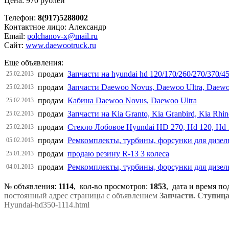
Цена: 970 рублей
Телефон:
8(917)5288002
Контактное лицо: Александр
Email:
polchanov-x@mail.ru
Сайт:
www.daewootruck.ru
Еще объявления:
продам
Запчасти на hyundai hd 120/170/260/270/370/4
25.02.2013
продам
Запчасти Daewoo Novus, Daewoo Ultra, Daewo
25.02.2013
продам
Кабина Daewoo Novus, Daewoo Ultra
25.02.2013
продам
Запчасти на Kia Granto, Kia Granbird, Kia Rhi
25.02.2013
продам
Стекло Лобовое Hyundai HD 270, Hd 120, Hd 1
25.02.2013
продам
Ремкомплекты, турбины, форсунки для дизельн
05.02.2013
продам
продаю резину R-13 3 колеса
25.01.2013
продам
Ремкомплекты, турбины, форсунки для дизельн
04.01.2013
№ объявления:
1114
, кол-во просмотров
:
1853
, дата и время п
постоянный адрес страницы с объявлением
Запчасти. Ступица
Hyundai-hd350-1114.html