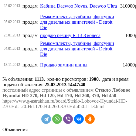
продам
Кабина Daewoo Novus, Daewoo Ultra
310000
25.02.2013
Ремкомплекты, турбины, форсунки
продам
для дизельных двигателей - Detroit
05.02.2013
Die
продам
продаю резину R-13 3 колеса
1000
25.01.2013
Ремкомплекты, турбины, форсунки
продам
для дизельных двигателей - Detroit
04.01.2013
Die
продам
Продаю зимнии шины
14000
18.11.2012
№ объявления:
1113
, кол-во просмотров
:
1900
, дата и время
подачи объявления:
25.02.2013 14:47:40
постоянный адрес страницы с объявлением
Стекло Лобовое
Hyundai HD 270, Hd 120, Hd 170, Hd 260, 370, Hd 450
:
https://www.g-astrakhan.ru/board/Steklo-Lobovoe-Hyundai-HD-
270-Hd-120-Hd-170-Hd-260-370-Hd-450-1113.html
Объявления