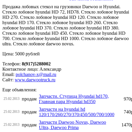
Продажа лобовых стекол на грузовики Daewoo и Hyundai.
Стекло лобовое hyundai HD 72, HD78. Стекло лобовое hyundai
HD 270. Стекло лобовое hyundai HD 120. Стекло лобовое
hyundai HD 170. Стекло лобовое hyundai HD 260. Стекло
лобовое hyundai HD 370. Стекло лобовое hyundai HD 380.
Стекло лобовое hyundai HD 450. Стекло лобовое hyundai HD
700. Стекло лобовое hyundai HD 1000. Стекло лобовое daewoo
ultra. Стекло лобовое daewoo novus.
Цена: 5000 рублей
Телефон:
8(917)5288002
Контактное лицо: Александр
Email:
polchanov-x@mail.ru
Сайт:
www.daewootruck.ru
Еще объявления:
Запчасти. Ступица Hyundai hd170,
продам
970
25.02.2013
Главная пара Hyundai hd350
Запчасти на hyundai hd
продам
740
25.02.2013
120/170/260/270/370/450/500/700/1000
Запчасти Daewoo Novus, Daewoo
продам
1470
25.02.2013
Ultra, Daewoo Prima